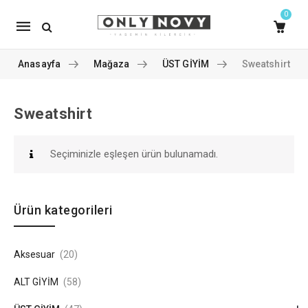
0
Mobile
navigation
Anasayfa
Mağaza
ÜST GİYİM
Sweatshirt
Sweatshirt
Skip to content
Seçiminizle eşleşen ürün bulunamadı.
Ürün kategorileri
Aksesuar
(20)
ALT GİYİM
(58)