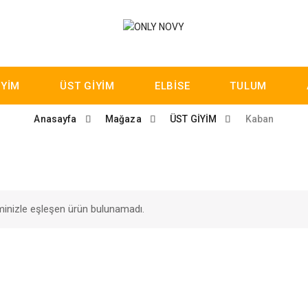
İYİM
ÜST GİYİM
ELBİSE
TULUM
Anasayfa
Mağaza
ÜST GİYİM
Kaban
inizle eşleşen ürün bulunamadı.