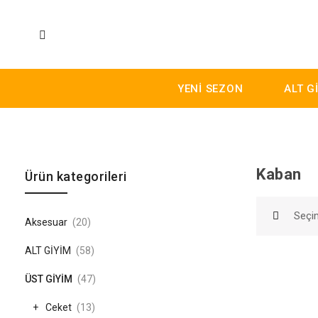
YENİ SEZON
ALT G
Kaban
Skip to content
Ürün kategorileri
Seçim
Aksesuar
(20)
ALT GİYİM
(58)
ÜST GİYİM
(47)
Ceket
(13)