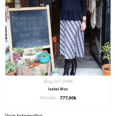
Bluz
,
ÜST GİYİM
İsabel Bluz
999,00
₺
777,00
₺
Ürün kategorileri