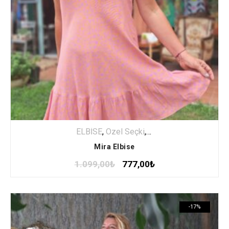
ELBİSE
,
Özel Seçki
,
Uzun Elbise
Mira Elbise
1.099,00
₺
777,00
₺
-17%