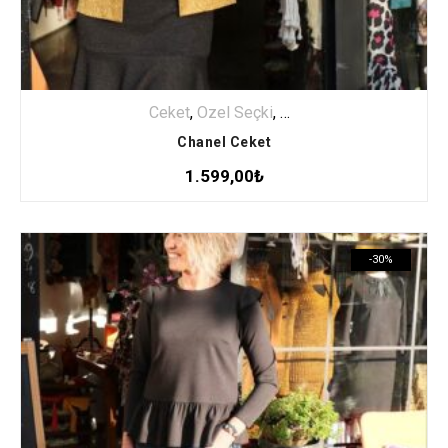
Ceket
,
Özel Seçki
,
ÜST GİYİM
Chanel Ceket
1.599,00
₺
-30%