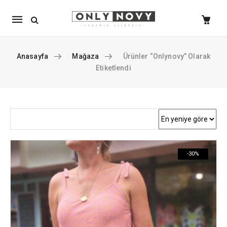
Mobile
navigation
Anasayfa
Mağaza
Ürünler “Onlynovy” Olarak
Etiketlendi
Skip to content
-30%