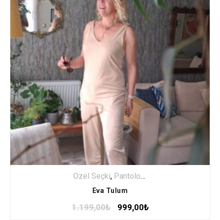
Özel Seçki
,
Pantolon Tulum
,
Tulum
Eva Tulum
1.199,00
₺
999,00
₺