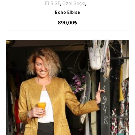
ELBİSE
,
Özel Seçki
,
Uzun Elbise
Boho Elbise
890,00
₺