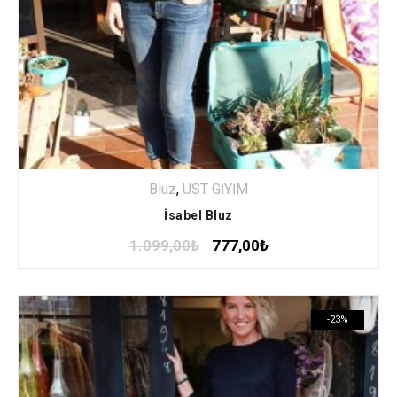
Bluz
,
ÜST GİYİM
İsabel Bluz
1.099,00
₺
777,00
₺
-23%