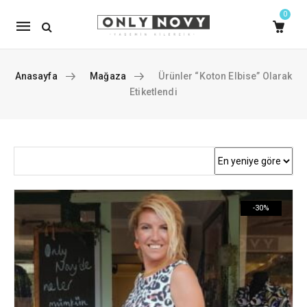
0
Mobile
navigation
Anasayfa
Mağaza
Ürünler “koton Elbise” Olarak
Etiketlendi
Skip to content
-30%