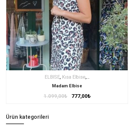
ELBİSE
,
Kısa Elbise
,
Özel Seçki
Madam Elbise
1.099,00
₺
777,00
₺
Ürün kategorileri