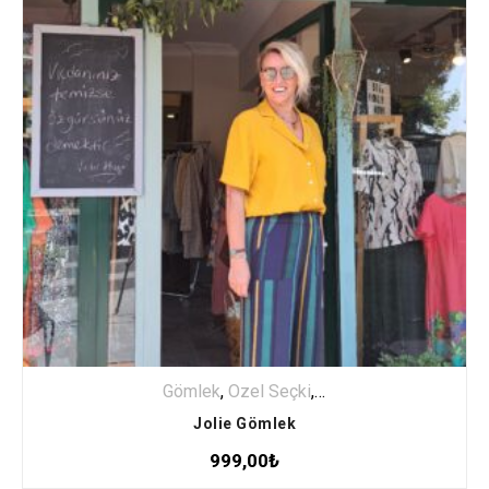
Gömlek
,
Özel Seçki
,
ÜST GİYİM
Jolie Gömlek
999,00
₺