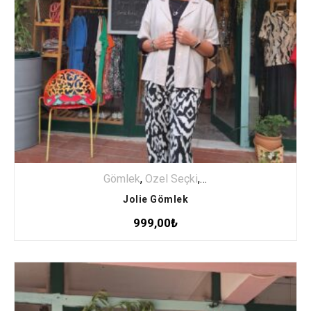
Gömlek
,
Özel Seçki
,
ÜST GİYİM
Jolie Gömlek
999,00
₺