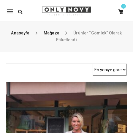
0
Mobile
navigation
Anasayfa
Mağaza
Ürünler “gömlek” Olarak
Etiketlendi
Skip to content