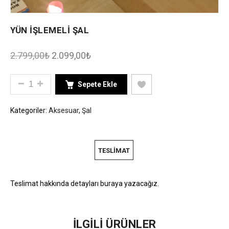
YÜN İŞLEMELİ ŞAL
2.799,00
₺
2.099,00
₺
YÜN İŞLEMELİ ŞAL ADET
Sepete Ekle
Kategoriler:
Aksesuar
,
Şal
TESLIMAT
Teslimat hakkında detayları buraya yazacağız.
İLGILI ÜRÜNLER