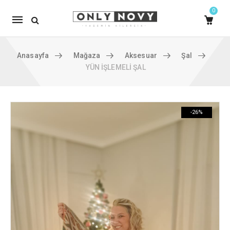
0
Mobile
navigation
Anasayfa
Mağaza
Aksesuar
Şal
YÜN İŞLEMELİ ŞAL
Skip to content
-26%