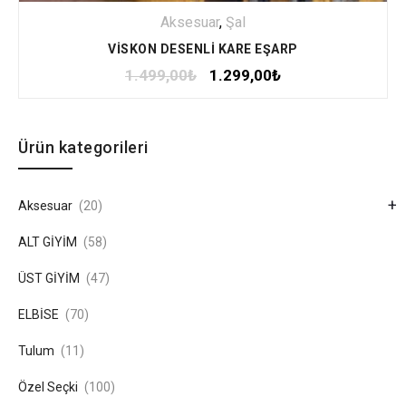
Aksesuar
,
Şal
VİSKON DESENLİ KARE EŞARP
1.499,00
₺
1.299,00
₺
Ürün kategorileri
+
Aksesuar
(20)
ALT GİYİM
(58)
ÜST GİYİM
(47)
ELBİSE
(70)
Tulum
(11)
Özel Seçki
(100)