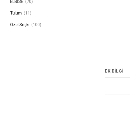
ELBİSE
(70)
Tulum
(11)
Özel Seçki
(100)
EK BILGI
Teslimat hakk