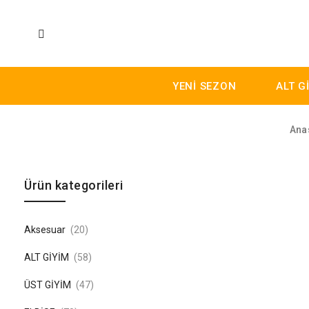
YENİ SEZON
ALT G
Ana
Skip to content
Ürün kategorileri
Aksesuar
(20)
ALT GİYİM
(58)
ÜST GİYİM
(47)