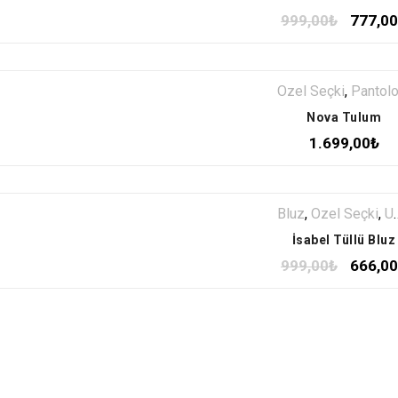
999,00
₺
777,00
Özel Seçki
,
Pantolon Tulu
Nova Tulum
1.699,00
₺
Bluz
,
Özel Seçki
,
ÜST GİYİM
İsabel Tüllü Bluz
999,00
₺
666,00