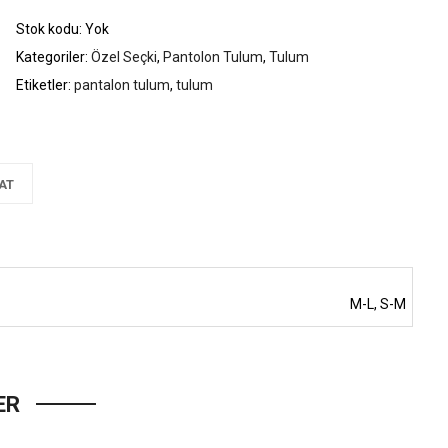
Stok kodu:
Yok
Kategoriler:
Özel Seçki
,
Pantolon Tulum
,
Tulum
Etiketler:
pantalon tulum
,
tulum
AT
M-L, S-M
ER