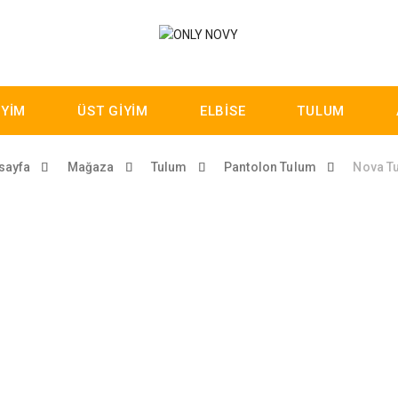
İYİM
ÜST GİYİM
ELBİSE
TULUM
sayfa
Mağaza
Tulum
Pantolon Tulum
Nova T