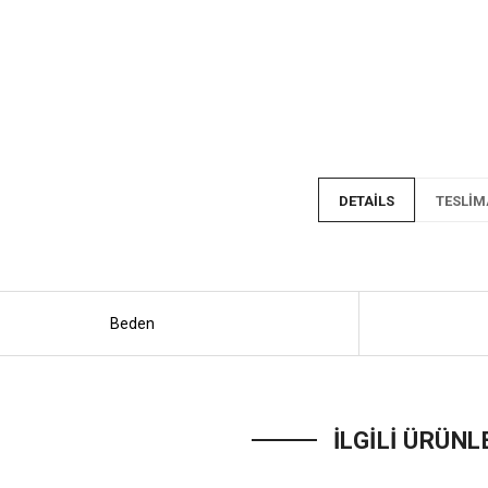
DETAILS
TESLIM
Beden
ında detayları buraya yazacağız.
İLGILI ÜRÜNL