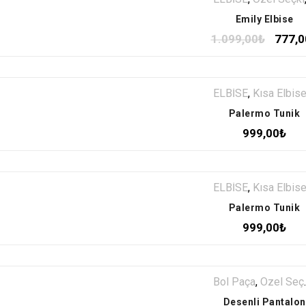
Emily Elbise
1.099,00
₺
777,0
ELBİSE
,
Kısa Elbis
Palermo Tunik
999,00
₺
ELBİSE
,
Kısa Elbis
Palermo Tunik
999,00
₺
Bol Paça
,
Özel Seçki
Desenli Pantalon