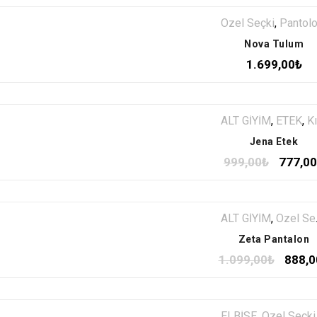
Özel Seçki
,
Pantolon Tulu
Nova Tulum
1.699,00
₺
ALT GİYİM
,
ETEK
,
Kısa Etek
Jena Etek
999,00
₺
777,00
ALT GİYİM
,
Özel Seçki
Zeta Pantalon
1.099,00
₺
888,0
ELBİSE
,
Özel Seçki