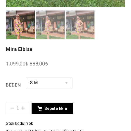
Mira Elbise
1.099,00
₺
888,00
₺
BEDEN
MIRA ELBISE ADET
Sepete Ekle
Stok kodu:
Yok