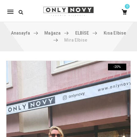
0
Mobile
navigation
Anasayfa
Mağaza
ELBİSE
Kısa Elbise
Mira Elbise
Skip to content
-20%