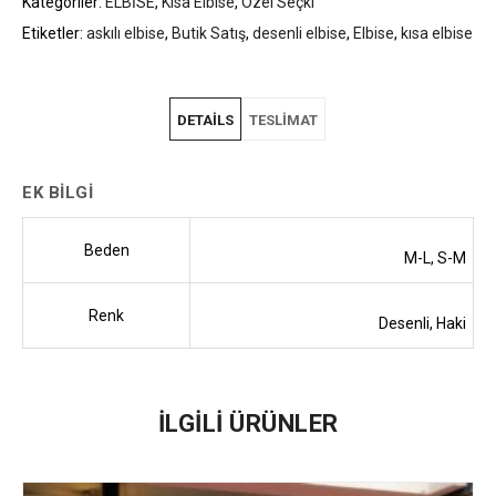
Kategoriler:
ELBİSE
,
Kısa Elbise
,
Özel Seçki
Etiketler:
askılı elbise
,
Butik Satış
,
desenli elbise
,
Elbise
,
kısa elbise
DETAILS
TESLIMAT
EK BILGI
Beden
M-L, S-M
Renk
Desenli, Haki
Teslimat hakkında detayları buraya yazacağız.
İLGILI ÜRÜNLER