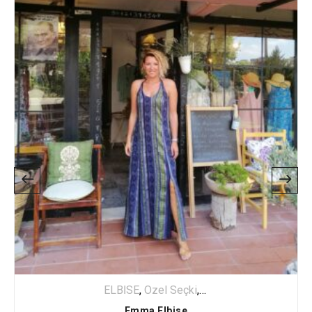
ELBİSE
,
Özel Seçki
,
Uzun Elbise
Emma Elbise