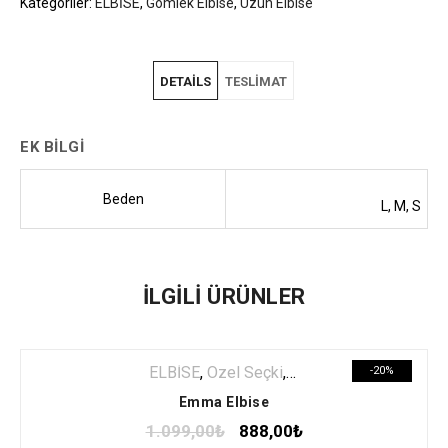
Kategoriler:
ELBİSE
,
Gömlek Elbise
,
Uzun Elbise
DETAILS
TESLIMAT
EK BILGI
Beden
L, M, S
Teslimat hakkında detayları buraya yazacağız.
İLGILI ÜRÜNLER
ELBİSE
,
Özel Seçki
,
Uzun Elbise
-20%
Emma Elbise
1.099,00
₺
888,00
₺