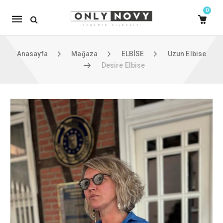
0
Mobile
navigation
Anasayfa
Mağaza
ELBİSE
Uzun Elbise
Desire Elbise
Skip to content