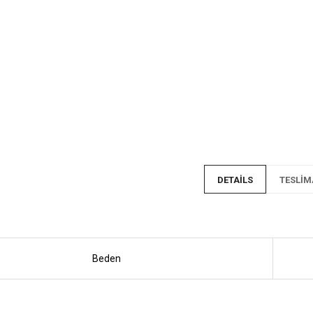
DETAILS
TESLIM
Beden
ında detayları buraya yazacağız.