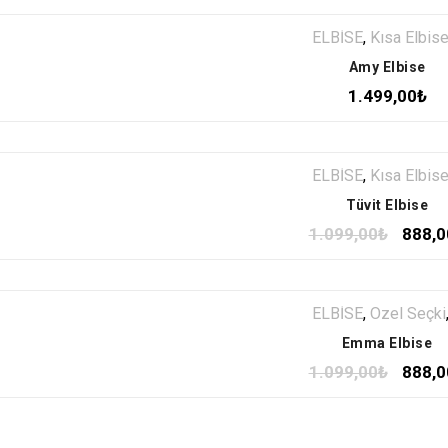
ELBİSE
,
Kısa Elbis
Amy Elbise
1.499,00
₺
ELBİSE
,
Kısa Elbis
Tüvit Elbise
1.099,00
₺
888,0
ELBİSE
,
Özel Seçki
Emma Elbise
1.099,00
₺
888,0