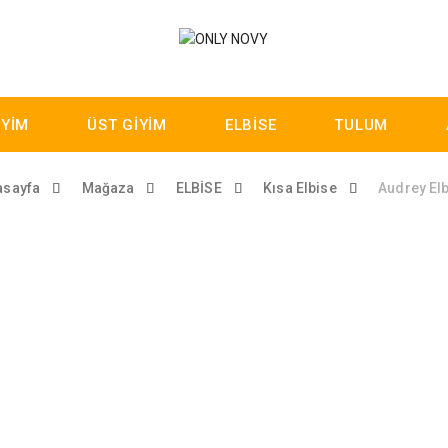
İYİM
ÜST GİYİM
ELBİSE
TULUM
asayfa
Mağaza
ELBİSE
Kısa Elbise
Audrey Elb