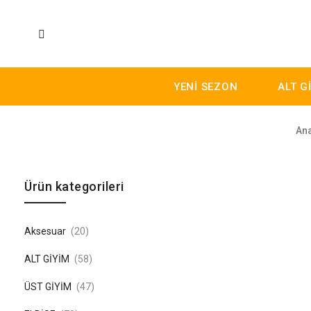
YENİ SEZON
ALT G
An
Skip to content
Ürün kategorileri
Aksesuar
(20)
ALT GİYİM
(58)
ÜST GİYİM
(47)