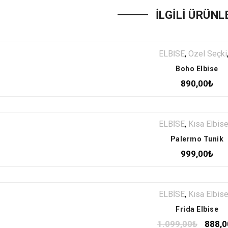
İLGILI ÜRÜNL
ELBİSE
,
Özel Seçki
Boho Elbise
890,00
₺
ELBİSE
,
Kısa Elbis
Palermo Tunik
999,00
₺
ELBİSE
,
Kısa Elbis
Frida Elbise
1.099,00
₺
888,0