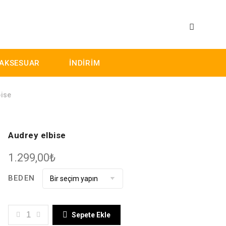
AKSESUAR
İNDİRİM
ise
Audrey elbise
1.299,00
₺
BEDEN
AUDREY ELBISE ADET
Sepete Ekle