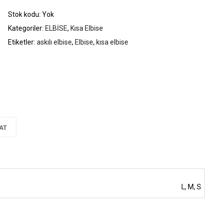
Stok kodu:
Yok
Kategoriler:
ELBİSE
,
Kısa Elbise
Etiketler:
askılı elbise
,
Elbise
,
kısa elbise
AT
L, M, S