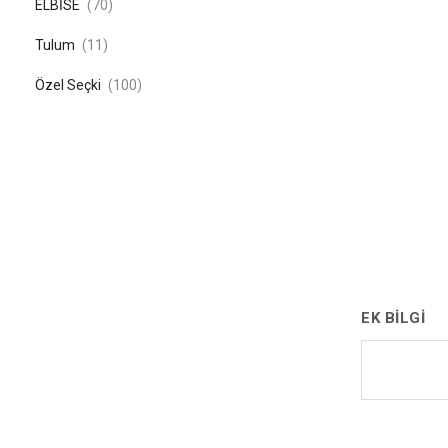
ELBİSE
(70)
Tulum
(11)
Özel Seçki
(100)
EK BILGI
Teslimat hakk