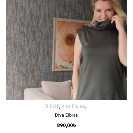
ELBİSE
,
Kısa Elbise
,
Özel Seçki
Diva Elbise
890,00
₺