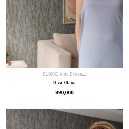
ELBİSE
,
Kısa Elbise
,
Özel Seçki
Diva Elbise
890,00
₺