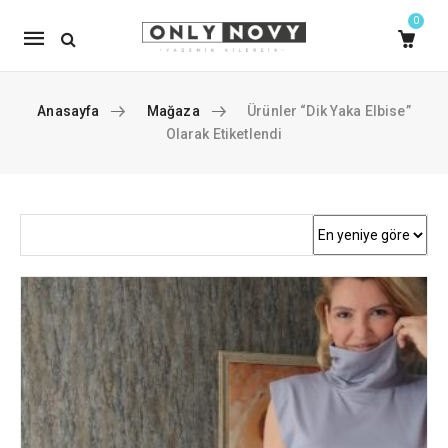
0
Mobile
navigation
Anasayfa
Mağaza
Ürünler “dik Yaka Elbise”
Olarak Etiketlendi
Skip to content