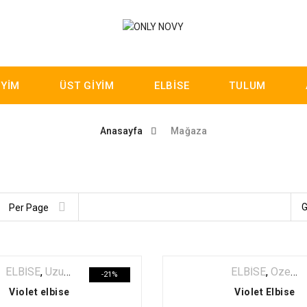
İYİM
ÜST GİYİM
ELBİSE
TULUM
Anasayfa
Mağaza
G
Per Page
ELBİSE
,
Uzun Elbise
ELBİSE
,
Özel Seçki
-21%
Violet elbise
Violet Elbise