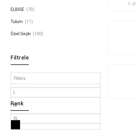
1.4
ELBİSE
(70)
Tulum
(11)
Özel Seçki
(100)
Filtrele
Filters:
L
Renk
M
XL
Siyah