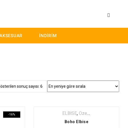
AKSESUAR
İNDİRİM
österilen sonuç sayısı: 6
,
Uzun Elbise
ELBİSE
,
Özel Seçki
,
Uzun Elbise
-16%
Boho Elbise