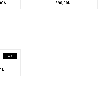
00
₺
890,00
₺
-20%
0
₺