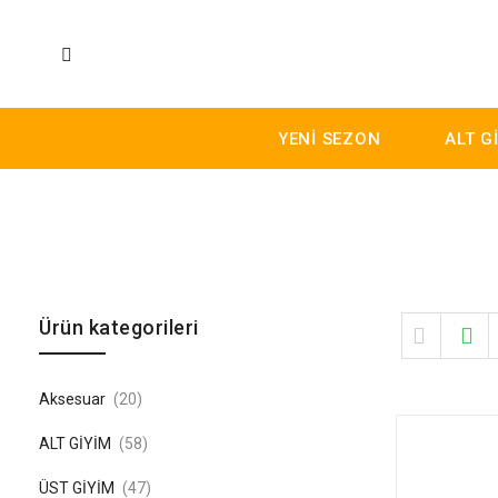
YENİ SEZON
ALT G
Skip to content
Ürün kategorileri
Aksesuar
(20)
ALT GİYİM
(58)
ÜST GİYİM
(47)